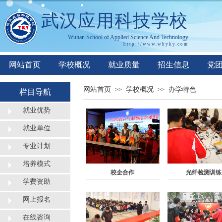
武汉应用科技学校
Wuhan
S
chool of
A
pplied
S
cience
A
nd
T
echnology
http://www.whyky.co
m
网站首页
学校概况
就业质量
招生信息
党
网站首页
学校概况
办学特色
>>
>>
栏目导航
就业优势
就业单位
专业计划
培养模式
校企合作
光纤检测训练
学费资助
网上报名
在线咨询