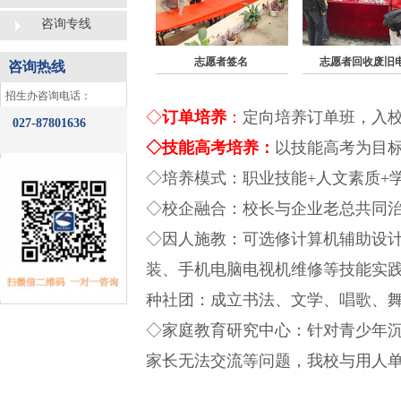
咨询专线
志愿者签名
志愿者回收废旧
咨询热线
​招生办咨询电话：
◇
订单培养
：
定向培养
订单班，入
027-87801636
◇
技能高考培养
：
以技能高考为目
◇培养模式：
职业技能
+人文素质
+
◇校企融合：
校长与企业老总共同
◇因人施教：可选修计算机辅助设
装、手机电脑电视机维修等技能实
种社团：成立书法、文学、唱歌、
◇
家
庭
教育研究中心
：
针对青少年
家长无法交流
等问题，
我校与用人