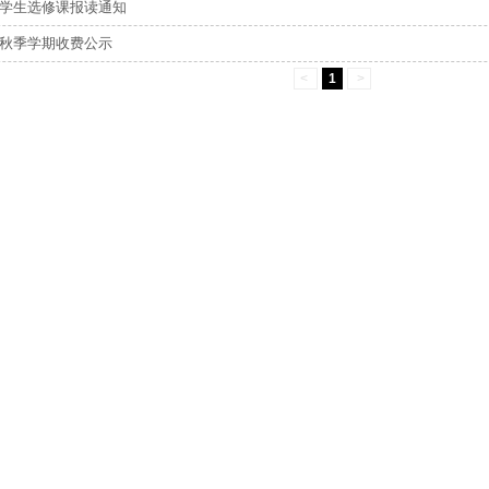
0级学生选修课报读通知
0年秋季学期收费公示
<
1
>