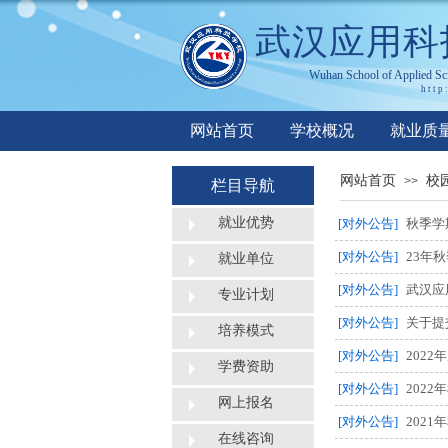
武汉应用科
Wuhan
S
chool of
A
pplied
S
c
http
网站首页
学校概况
就业质
网站首页
校
>>
栏目导航
就业优势
[对外公告]
秋季学
[对外公告]
23年
就业单位
[对外公告]
武汉应
专业计划
[对外公告]
关于提
培养模式
[对外公告]
2022
学费资助
[对外公告]
202
网上报名
[对外公告]
202
在线咨询