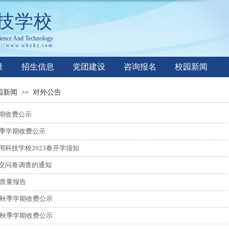
技学校
ience
A
nd
T
echnology
://www.whyky.co
m
量
招生信息
党团建设
咨询报名
校园新闻
园新闻
对外公告
>>
期收费公示
秋季学期收费公示
用科技学校2023春开学须知
交问卷调查的通知
年质量报告
2年秋季学期收费公示
1年秋季学期收费公示