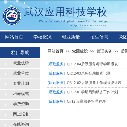
武汉应用科技学校
Wuhan
S
chool of
A
pplied
S
cience
A
nd
T
echnology
http://www.whyky.co
m
网站首页
学校概况
就业质量
招生信息
党
网站首页
党团建设
管理实务
后
>>
>>
>>
栏目导航
就业优势
[后勤服务]
QR12-04后勤服务考评学期报表
就业单位
[后勤服务]
QR12-03总务处周抽查记录
[后勤服务]
QR12-02后勤服务工作现状统计表
专业计划
[后勤服务]
QR12-01学期后勤服务工作计划
培养模式
[后勤服务]
QP12.后勤服务管理程序
学费资助
网上报名
在线咨询