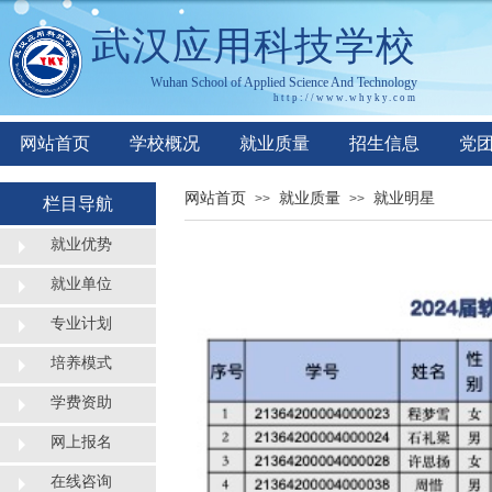
武汉应用科技学校
Wuhan
S
chool of
A
pplied
S
cience
A
nd
T
echnology
http://www.whyky.co
m
网站首页
学校概况
就业质量
招生信息
党
网站首页
就业质量
就业明星
>>
>>
栏目导航
就业优势
就业单位
专业计划
培养模式
学费资助
网上报名
在线咨询