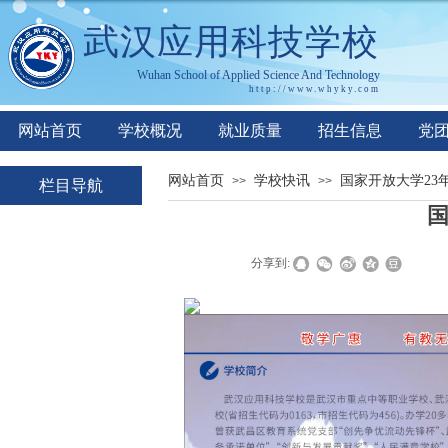
武汉应用科技学校
Wuhan
S
chool of
A
pplied
S
cience
A
nd
T
echnology
http://www.whyky.co
m
网站首页
学校概况
就业质量
招生信息
党
网站首页
学校快讯
国家开放大学23
>>
>>
栏目导航
国
就业优势
就业单位
|
|
分享到:
专业计划
培养模式
学费资助
网上报名
在线咨询